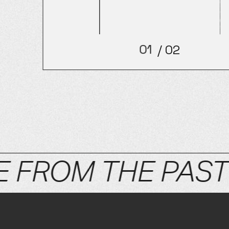
01
/
02
02
 FROM THE PAST 