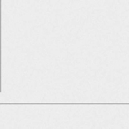
ABOUT
S
#伝
#ミュージアム
#デザイン
#色彩
#職人
#祭り
#歴史