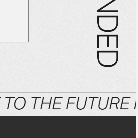
N
D
E
D
TO THE FUTURE F