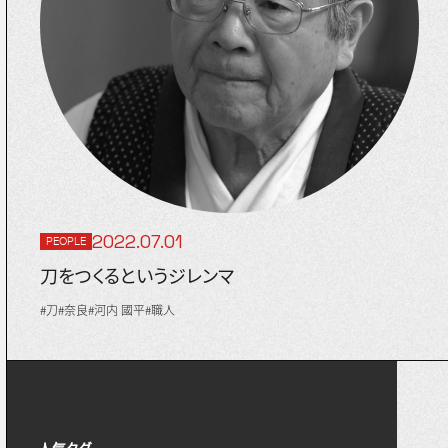
PEOPLE
INFO
TAG
2022.07.01
PEOPLE
刀をつくるというジレンマ
#建築
#季節
#妖怪
#刀
#再現
#催事
#伝統工芸
ミュージアム
#刀
#奈良
#河内 國平
#職人
人気タグ