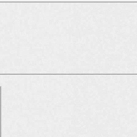
ZINE
T