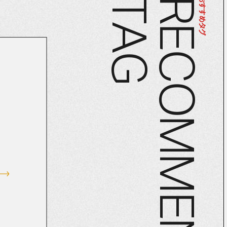
T
R
おすすめタグ
A
E
C
G
O
M
M
E