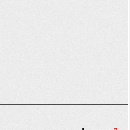
#祭
#歴史
#建築
#季節
#妖怪
#刀
#再現
#催事
統工芸