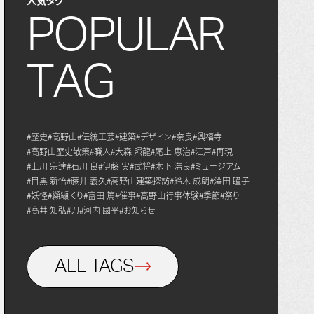
P
O
P
U
L
A
R
T
A
G
#歴史
#高野山
#伝統工芸
#建築
#デザイン
#奈良
#興福寺
#高野山歴史散策
#職人
#大森 照龍
#尾上 恵治
#江戸
#再現
#上川 宗達
#石川 良
#伊藤 実
#武将
#木下 浩良
#ミュージアム
#目黒 新悟
#藤井 義久
#高野山建築探訪
#鈴木 成朗
#澤田 瞳子
#妖怪
#纐纈 くり
#富田 篤
#催事
#高野山行事体験
#季節
#祭り
#高井 知弘
#刀
#河内 國平
#お知らせ
ALL TAGS