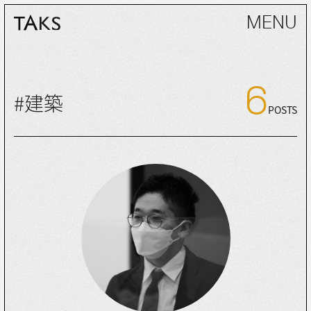
MENU
6
#建築
POSTS
MAGAZINE
SPOT
PEOPLE
INFO
TAGS