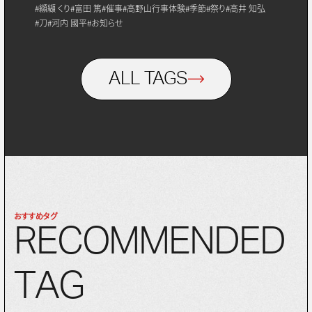
#纐纈 くり
#富田 篤
#催事
#高野山行事体験
#季節
#祭り
#高井 知弘
#刀
#河内 國平
#お知らせ
ALL TAGS
おすすめタグ
R
E
C
O
M
M
E
N
D
E
D
T
A
G