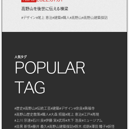
高野山を後世に伝える棟梁
#デザイン
#尾上 恵治
#建築
#職人
#高野山
#高野山建築探訪
人気タグ
P
O
P
U
L
A
R
T
A
G
#歴史
#高野山
#伝統工芸
#建築
#デザイン
#奈良
#興福寺
#高野山歴史散策
#職人
#大森 照龍
#尾上 恵治
#江戸
#再現
#上川 宗達
#石川 良
#伊藤 実
#武将
#木下 浩良
#ミュージアム
#目黒 新悟
#藤井 義久
#高野山建築探訪
#鈴木 成朗
#澤田 瞳子
#妖怪