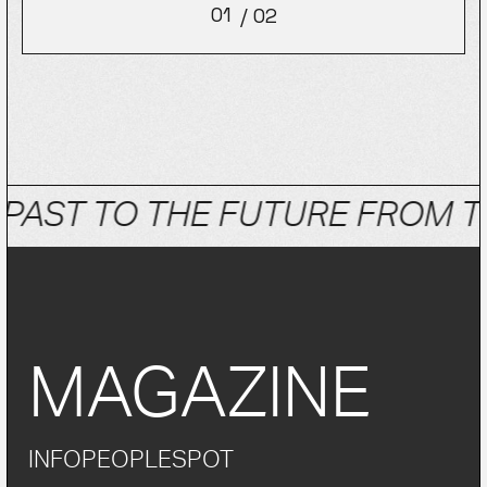
01
/
02
02
AST TO THE FUTURE FROM TH
MAGAZINE
INFO
PEOPLE
SPOT