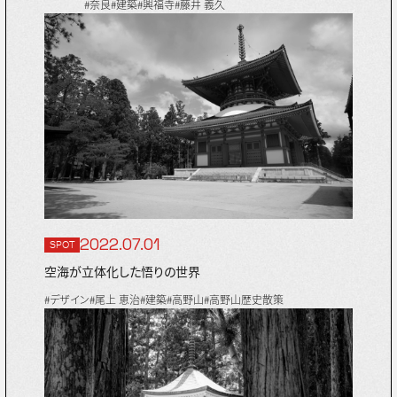
#奈良
#建築
#興福寺
#藤井 義久
2022.07.01
SPOT
空海が立体化した悟りの世界
#デザイン
#尾上 恵治
#建築
#高野山
#高野山歴史散策