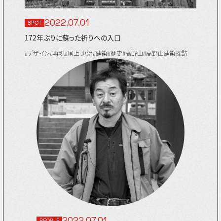
2022.07.01
SPOT
172年ぶりに蘇った祈りへの入口
#デザイン
#再現
#尾上 恵治
#建築
#歴史
#高野山
#高野山建築探訪
2022.07.01
PEOPLE