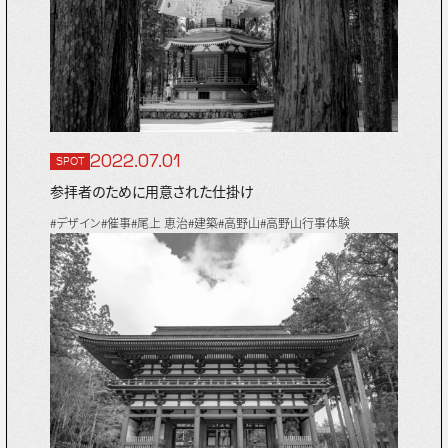
2022.07.01
SPOT
参拝者のために用意された仕掛け
#デザイン
#催事
#尾上 恵治
#建築
#高野山
#高野山行事体験